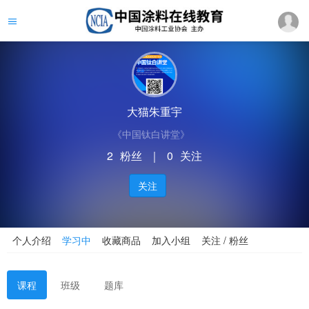
大猫朱重宇
《中国钛白讲堂》
2
粉丝
｜
0
关注
关注
个人介绍
学习中
收藏商品
加入小组
关注 / 粉丝
课程
班级
题库